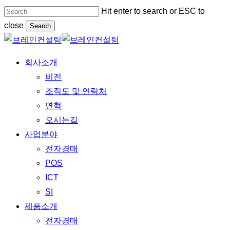
Skip
Hit enter to search or ESC to
to
close
Search
main
Close
content
Search
Menu
회사소개
비전
조직도 및 연락처
연혁
오시는길
사업분야
전자경매
POS
ICT
SI
제품소개
전자경매