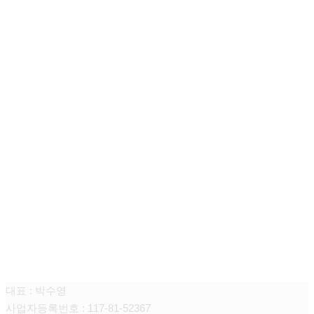
브레인컨설팅
대표 : 박수영
사업자등록번호 : 117-81-52367