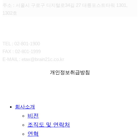
주소 : 서울시 구로구 디지털로34길 27 대륭포스트타워 1301,
1302호
CONTACT
TEL : 02-801-1900
FAX : 02-801-1999
E-MAIL : etax@brain21c.co.kr
개인정보취급방침
Close
회사소개
Menu
비전
조직도 및 연락처
연혁