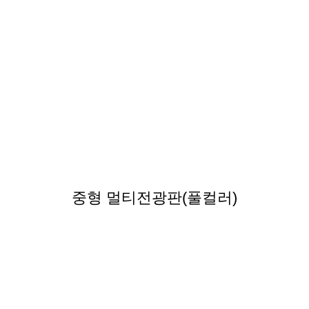
중형 멀티전광판(풀컬러)